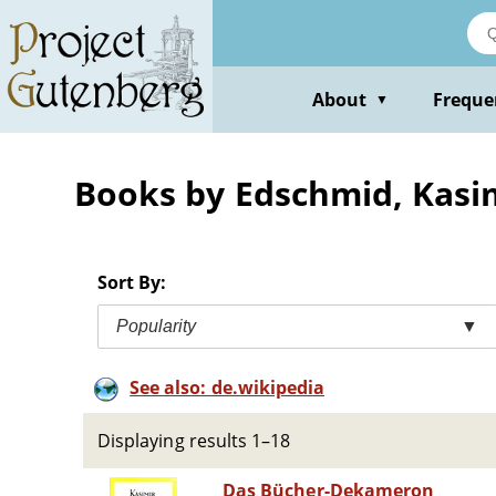
Skip
to
main
content
About
Freque
▼
Books by Edschmid, Kasi
Sort By:
Popularity
▼
See also: de.wikipedia
Displaying results 1–18
Das Bücher-Dekameron