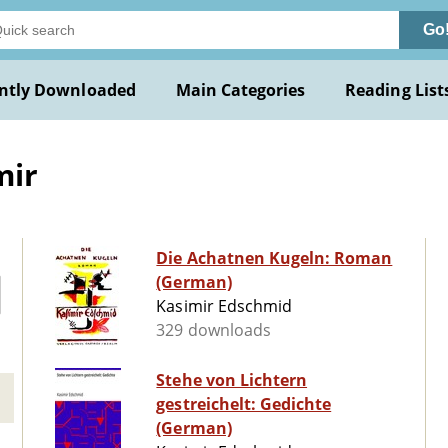
Go
ntly Downloaded
Main Categories
Reading List
mir
Die Achatnen Kugeln: Roman
(German)
Kasimir Edschmid
329 downloads
Stehe von Lichtern
gestreichelt: Gedichte
(German)