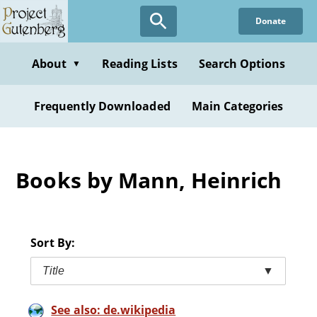
Skip
Donate
to
main
content
About
Reading Lists
Search Options
▼
Frequently Downloaded
Main Categories
Books by Mann, Heinrich
Sort By:
Title
▼
See also: de.wikipedia