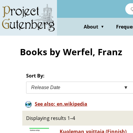
Skip
to
main
content
About
Freque
▼
Books by Werfel, Franz
Sort By:
Release Date
▼
See also: en.wikipedia
Displaying results 1–4
Kuoleman voittaja (Finnish)