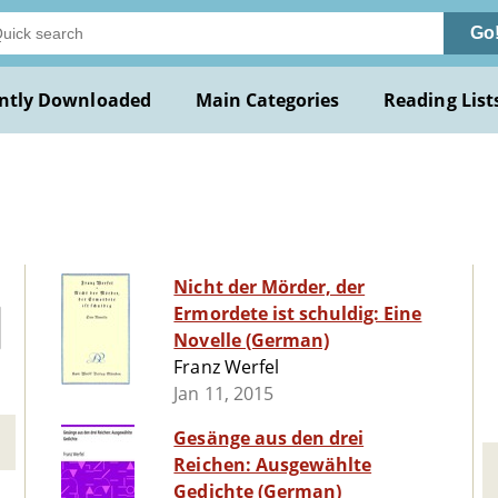
Go
ntly Downloaded
Main Categories
Reading List
Nicht der Mörder, der
Ermordete ist schuldig: Eine
Novelle (German)
Franz Werfel
Jan 11, 2015
Gesänge aus den drei
Reichen: Ausgewählte
Gedichte (German)