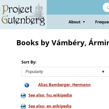
Skip
to
main
content
About
Freque
▼
Books by Vámbéry, Ármi
Sort By:
Popularity
▼
Alias Bamberger, Hermann
See also: hu.wikipedia
See also: en.wikipedia