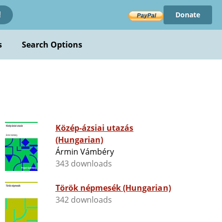
Donate
!
s
Search Options
Közép-ázsiai utazás
(Hungarian)
Ármin Vámbéry
343 downloads
Török népmesék (Hungarian)
342 downloads