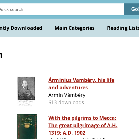
Go
ntly Downloaded
Main Categories
Reading List
n
Árminius Vambéry, his life
and adventures
Ármin Vámbéry
613 downloads
With the pilgrims to Mecca:
The great pilgrimage of A.H.
1319; A.D. 1902