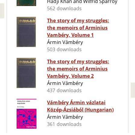
Hadji Khan and Wilfrid Sparroy
562 downloads
The story of my struggles:
the memoirs of Arminius
Vambéry, Volume 1
Ármin Vámbéry
503 downloads
The story of my struggles:
the memoirs of Arminius
Vambéry, Volume 2
Ármin Vámbéry
437 downloads
Vámbéry Ármin vázlatai
Közép-Ázsiából (Hungarian)
Ármin Vámbéry
361 downloads