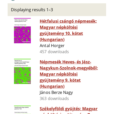
Displaying results 1–3
Hétfalusi csángó népmesék;
Magyar népköltési
gyüjtemény 10. kötet
(Hungarian)
Antal Horger
457 downloads
Népmesék Heves- és Jász-
Nagykun-Szolnok-megyéből;
Magyar népköltési
gyüjtemény 9. kötet
(Hungarian)
János Berze Nagy
363 downloads
Székelyföldi gyüjtés; Magyar