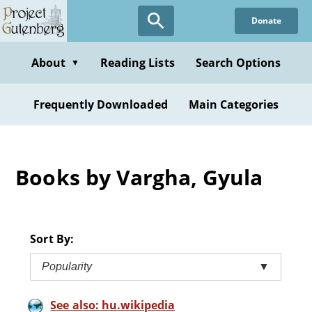
Skip
Donate
to
main
content
About
Reading Lists
Search Options
▼
Frequently Downloaded
Main Categories
Books by Vargha, Gyula
Sort By:
Popularity
▼
See also: hu.wikipedia