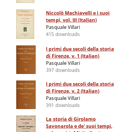
Niccolò Machiavelli e i suoi
tempi, vol. III (Italian)
Pasquale Villari
415 downloads
I primi due secoli della storia
di Firenze, v. 1 (Italian)
Pasquale Villari
397 downloads
I primi due secoli della storia
di Firenze, v. 2 (Italian)
Pasquale Villari
391 downloads
La storia di Girolamo
Savonarola e de' suoi tempi,