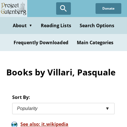
Skip
Donate
to
main
content
About
Reading Lists
Search Options
▼
Frequently Downloaded
Main Categories
Books by Villari, Pasquale
Sort By:
Popularity
▼
See also: it.wikipedia