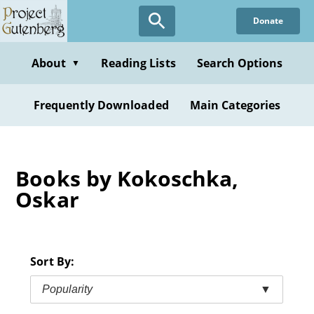
Skip
Donate
to
main
content
About
Reading Lists
Search Options
▼
Frequently Downloaded
Main Categories
Books by Kokoschka,
Oskar
Sort By:
Popularity
▼