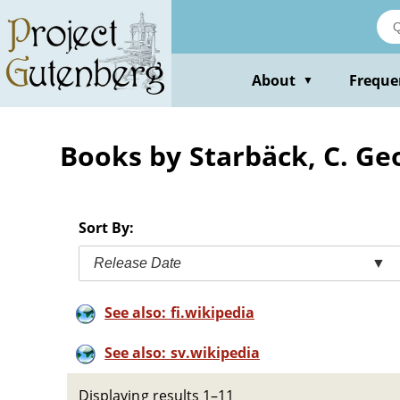
Skip
to
main
content
About
Freque
▼
Books by Starbäck, C. Geo
Sort By:
Release Date
▼
See also: fi.wikipedia
See also: sv.wikipedia
Displaying results 1–11