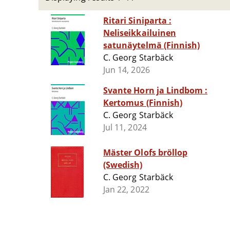
Ritari Siniparta :
Neliseikkailuinen
satunäytelmä (Finnish)
C. Georg Starbäck
Jun 14, 2026
Svante Horn ja Lindbom :
Kertomus (Finnish)
C. Georg Starbäck
Jul 11, 2024
Mäster Olofs bröllop
(Swedish)
C. Georg Starbäck
Jan 22, 2022