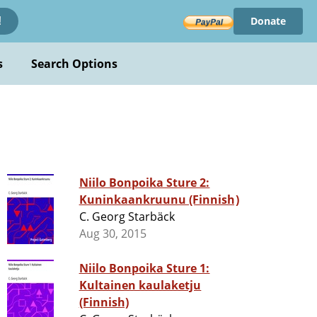
Donate
!
s
Search Options
Niilo Bonpoika Sture 2:
Kuninkaankruunu (Finnish)
C. Georg Starbäck
Aug 30, 2015
Niilo Bonpoika Sture 1:
Kultainen kaulaketju
(Finnish)