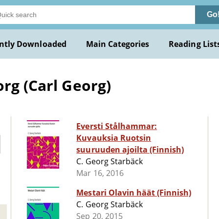
Go
ntly Downloaded
Main Categories
Reading List
rg (Carl Georg)
Eversti Stålhammar:
Kuvauksia Ruotsin
suuruuden ajoilta (Finnish)
C. Georg Starbäck
Mar 16, 2016
Mestari Olavin häät (Finnish)
C. Georg Starbäck
Sep 20, 2015