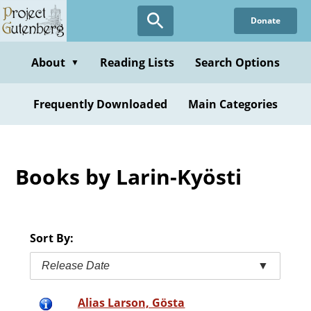
Skip
Donate
to
main
content
About
Reading Lists
Search Options
▼
Frequently Downloaded
Main Categories
Books by Larin-Kyösti
Sort By:
Release Date
▼
Alias Larson, Gösta