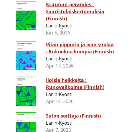
Kruunun-perämies :
Saaristolaiskertomuksia
(Finnish)
Larin-Kyösti
Jun 5, 2026
Pilan pippuria ja ivan suolaa
: Kokoelma kompia (Finnish)
Larin-Kyösti
Apr 17, 2026
Iloisia helkkeitä :
Runovalikoima (Finnish)
Larin-Kyösti
Apr 14, 2026
Salon soittaja (Finnish)
Larin-Kyösti
Apr 7, 2026