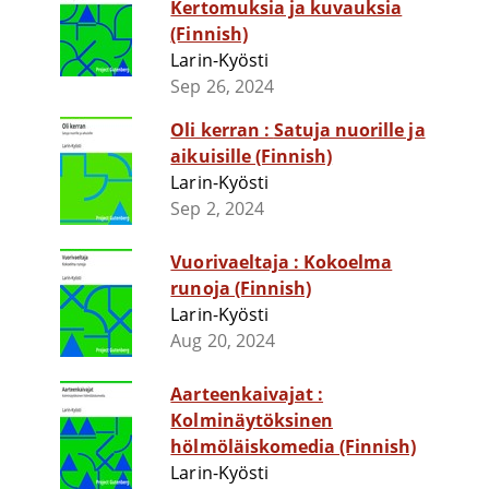
Kertomuksia ja kuvauksia
(Finnish)
Larin-Kyösti
Sep 26, 2024
Oli kerran : Satuja nuorille ja
aikuisille (Finnish)
Larin-Kyösti
Sep 2, 2024
Vuorivaeltaja : Kokoelma
runoja (Finnish)
Larin-Kyösti
Aug 20, 2024
Aarteenkaivajat :
Kolminäytöksinen
hölmöläiskomedia (Finnish)
Larin-Kyösti