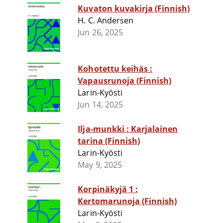
Kuvaton kuvakirja (Finnish)
H. C. Andersen
Jun 26, 2025
Kohotettu keihäs :
Vapausrunoja (Finnish)
Larin-Kyösti
Jun 14, 2025
Ilja-munkki : Karjalainen
tarina (Finnish)
Larin-Kyösti
May 9, 2025
Korpinäkyjä 1 :
Kertomarunoja (Finnish)
Larin-Kyösti