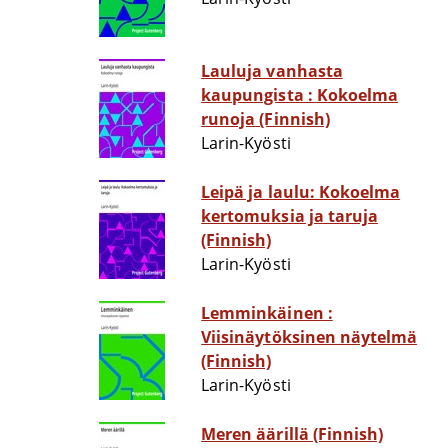
Lauluja vanhasta
kaupungista : Kokoelma
runoja (Finnish)
Larin-Kyösti
Leipä ja laulu: Kokoelma
kertomuksia ja taruja
(Finnish)
Larin-Kyösti
Lemminkäinen :
Viisinäytöksinen näytelmä
(Finnish)
Larin-Kyösti
Meren äärillä (Finnish)