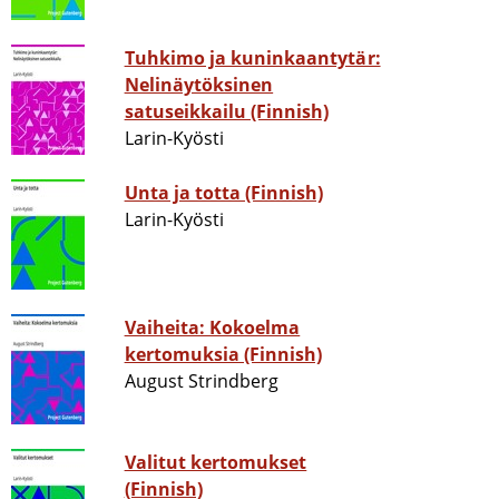
Tuhkimo ja kuninkaantytär:
Nelinäytöksinen
satuseikkailu (Finnish)
Larin-Kyösti
Unta ja totta (Finnish)
Larin-Kyösti
Vaiheita: Kokoelma
kertomuksia (Finnish)
August Strindberg
Valitut kertomukset
(Finnish)