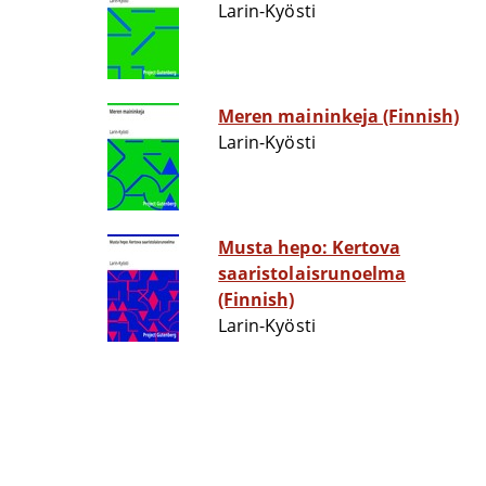
Larin-Kyösti
Meren maininkeja (Finnish)
Larin-Kyösti
Musta hepo: Kertova
saaristolaisrunoelma
(Finnish)
Larin-Kyösti