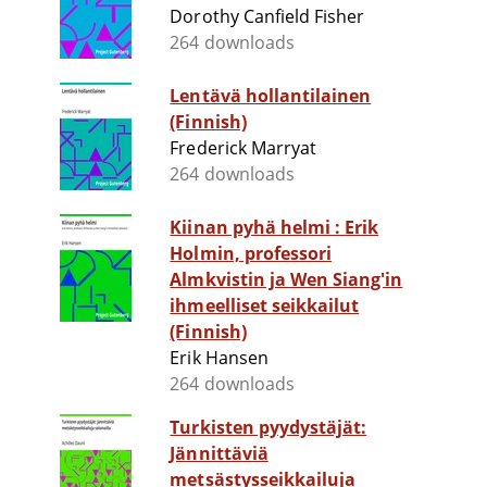
Dorothy Canfield Fisher
264 downloads
Lentävä hollantilainen
(Finnish)
Frederick Marryat
264 downloads
Kiinan pyhä helmi : Erik
Holmin, professori
Almkvistin ja Wen Siang'in
ihmeelliset seikkailut
(Finnish)
Erik Hansen
264 downloads
Turkisten pyydystäjät:
Jännittäviä
metsästysseikkailuja