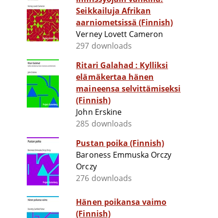
Seikkailuja Afrikan
aarniometsissä (Finnish)
Verney Lovett Cameron
297 downloads
Ritari Galahad : Kylliksi
elämäkertaa hänen
maineensa selvittämiseksi
(Finnish)
John Erskine
285 downloads
Pustan poika (Finnish)
Baroness Emmuska Orczy
Orczy
276 downloads
Hänen poikansa vaimo
(Finnish)