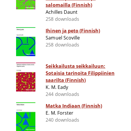
salomailla (Finnish)
Achilles Daunt
258 downloads
Ihinen ja peto (Finnish)
Samuel Scoville
258 downloads
Seikkailusta seikkailuun:
Sotaisia tarinoita Filippiinien
saarilta (Finnish)
K. M. Eady
244 downloads
Matka Indiaan (Finnish)
E. M. Forster
240 downloads