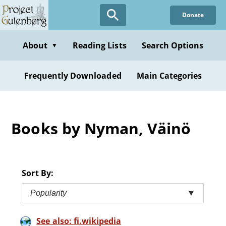
Skip
Donate
to
main
content
About
Reading Lists
Search Options
▼
Frequently Downloaded
Main Categories
Books by Nyman, Väinö
Sort By:
Popularity
▼
See also: fi.wikipedia