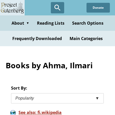
Skip
Donate
to
main
content
About
Reading Lists
Search Options
▼
Frequently Downloaded
Main Categories
Books by Ahma, Ilmari
Sort By:
Popularity
▼
See also: fi.wikipedia