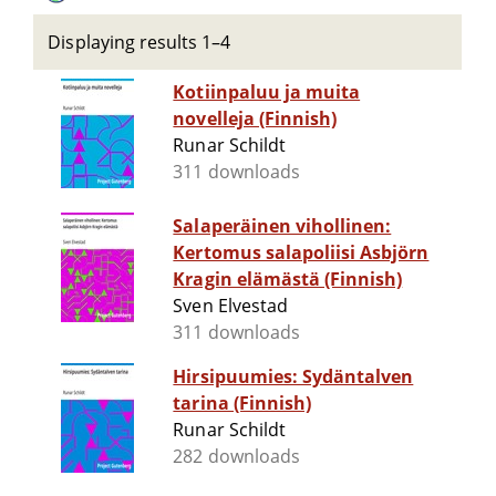
Displaying results 1–4
Kotiinpaluu ja muita
novelleja (Finnish)
Runar Schildt
311 downloads
Salaperäinen vihollinen:
Kertomus salapoliisi Asbjörn
Kragin elämästä (Finnish)
Sven Elvestad
311 downloads
Hirsipuumies: Sydäntalven
tarina (Finnish)
Runar Schildt
282 downloads