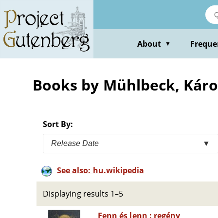
Skip
to
main
content
About
Freque
▼
Books by Mühlbeck, Káro
Sort By:
Release Date
▼
See also: hu.wikipedia
Displaying results 1–5
Fenn és lenn : regény