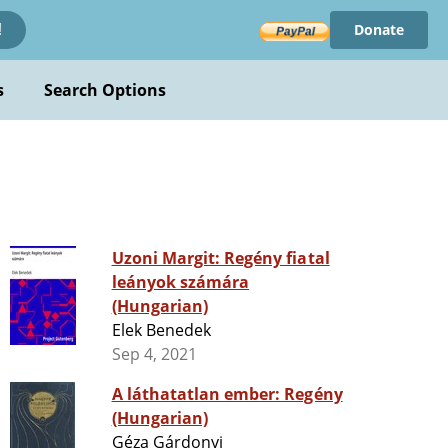
Donate
!
s
Search Options
Uzoni Margit: Regény fiatal
leányok számára
(Hungarian)
Elek Benedek
Sep 4, 2021
A láthatatlan ember: Regény
(Hungarian)
Géza Gárdonyi