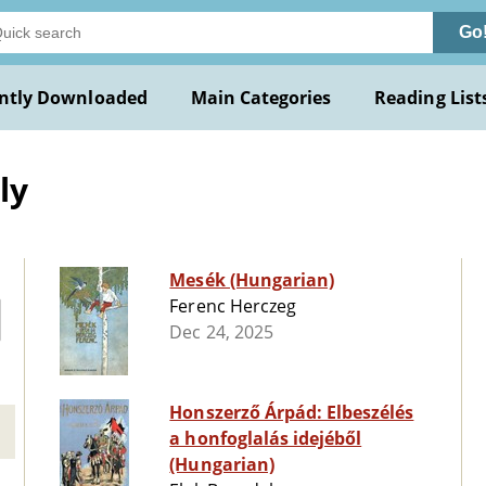
Go
ntly Downloaded
Main Categories
Reading List
ly
Mesék (Hungarian)
Ferenc Herczeg
Dec 24, 2025
Honszerző Árpád: Elbeszélés
a honfoglalás idejéből
(Hungarian)