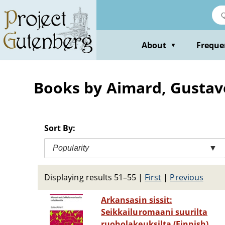
Skip
to
main
content
About
Freque
▼
Books by Aimard, Gustav
Sort By:
Popularity
▼
Displaying results 51–55
|
First
|
Previous
Arkansasin sissit:
Seikkailuromaani suurilta
ruoholakeuksilta (Finnish)