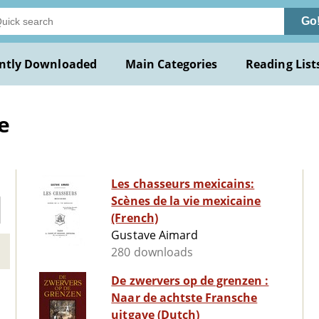
Go
ntly Downloaded
Main Categories
Reading List
e
Les chasseurs mexicains:
Scènes de la vie mexicaine
(French)
Gustave Aimard
280 downloads
De zwervers op de grenzen :
Naar de achtste Fransche
uitgave (Dutch)