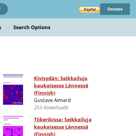
Donate
!
s
Search Options
Kivisydän: Seikkailuja
kaukaisessa Lännessä
(Finnish)
Gustave Aimard
253 downloads
Tiikerikissa: Seikkailuja
kaukaisessa Lännessä
(Finnish)