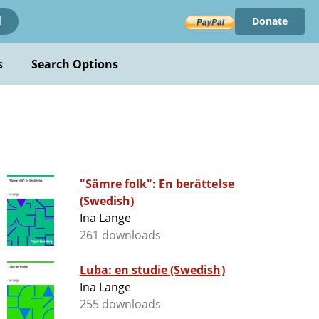
Donate
!
s
Search Options
"Sämre folk": En berättelse
(Swedish)
Ina Lange
261 downloads
Luba: en studie (Swedish)
Ina Lange
255 downloads