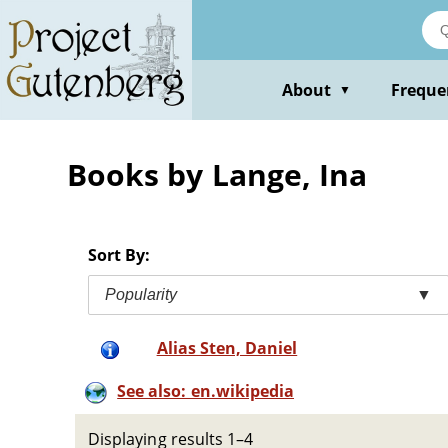
Skip
to
main
content
About
Freque
▼
Books by Lange, Ina
Sort By:
Popularity
▼
Alias Sten, Daniel
See also: en.wikipedia
Displaying results 1–4