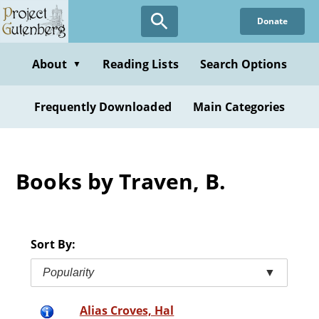
Skip
Donate
to
main
content
About
Reading Lists
Search Options
▼
Frequently Downloaded
Main Categories
Books by Traven, B.
Sort By:
Popularity
▼
Alias Croves, Hal