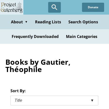
Skip
Donate
to
main
content
About
Reading Lists
Search Options
▼
Frequently Downloaded
Main Categories
Books by Gautier,
Théophile
Sort By:
Title
▼