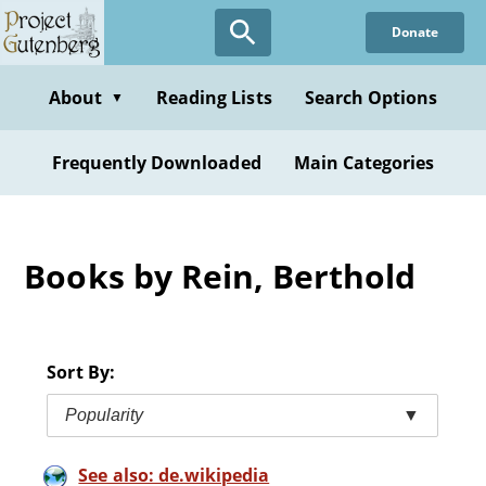
Skip
Donate
to
main
content
About
Reading Lists
Search Options
▼
Frequently Downloaded
Main Categories
Books by Rein, Berthold
Sort By:
Popularity
▼
See also: de.wikipedia