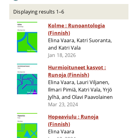
Displaying results 1–6
Kolme : Runoantologia
(Finnish)
Elina Vaara, Katri Suoranta,
and Katri Vala
Jan 18, 2026
Hurmioituneet kasvot :
Runoja (Finnish)
Elina Vaara, Lauri Viljanen,
Ilmari Pimiä, Katri Vala, Yrjö
Jylhä, and Olavi Paavolainen
Mar 23, 2024
Hopeaviulu : Runoja
(Finnish)
Elina Vaara