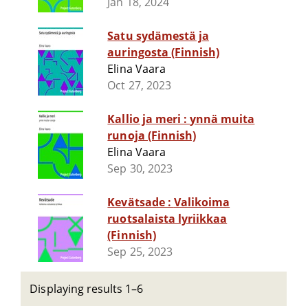
Jan 18, 2024
Satu sydämestä ja
auringosta (Finnish)
Elina Vaara
Oct 27, 2023
Kallio ja meri : ynnä muita
runoja (Finnish)
Elina Vaara
Sep 30, 2023
Kevätsade : Valikoima
ruotsalaista lyriikkaa
(Finnish)
Sep 25, 2023
Displaying results 1–6