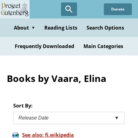
Skip
Donate
to
main
content
About
Reading Lists
Search Options
▼
Frequently Downloaded
Main Categories
Books by Vaara, Elina
Sort By:
Release Date
▼
See also: fi.wikipedia