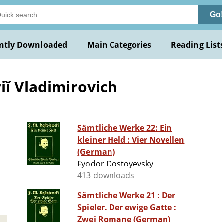
Go
ntly Downloaded
Main Categories
Reading List
iĭ Vladimirovich
Sämtliche Werke 22: Ein
kleiner Held : Vier Novellen
(German)
Fyodor Dostoyevsky
413 downloads
Sämtliche Werke 21 : Der
Spieler. Der ewige Gatte :
Zwei Romane (German)