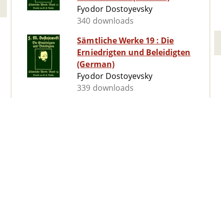
Fyodor Dostoyevsky
340 downloads
Sämtliche Werke 19 : Die
Erniedrigten und Beleidigten
(German)
Fyodor Dostoyevsky
339 downloads