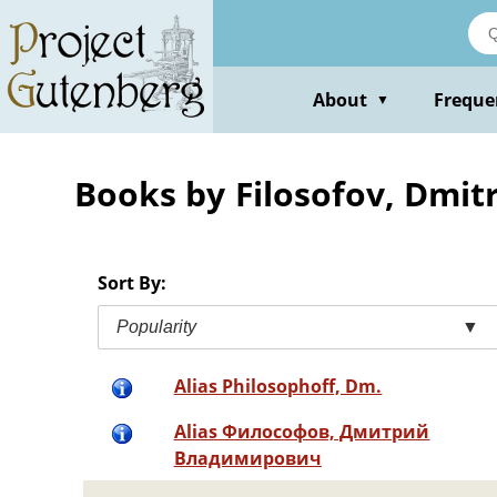
Skip
to
main
content
About
Freque
▼
Books by Filosofov, Dmitr
Sort By:
Popularity
▼
Alias Philosophoff, Dm.
Alias Философов, Дмитрий
Владимирович