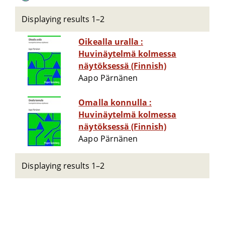
Displaying results 1–2
Oikealla uralla :
Huvinäytelmä kolmessa
näytöksessä (Finnish)
Aapo Pärnänen
Omalla konnulla :
Huvinäytelmä kolmessa
näytöksessä (Finnish)
Aapo Pärnänen
Displaying results 1–2