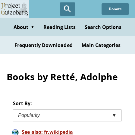
Skip
Donate
to
main
content
About
Reading Lists
Search Options
▼
Frequently Downloaded
Main Categories
Books by Retté, Adolphe
Sort By:
Popularity
▼
See also: fr.wikipedia