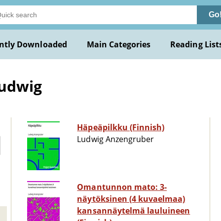
Go
ntly Downloaded
Main Categories
Reading List
Ludwig
Häpeäpilkku (Finnish)
Ludwig Anzengruber
Omantunnon mato: 3-
näytöksinen (4 kuvaelmaa)
kansannäytelmä lauluineen