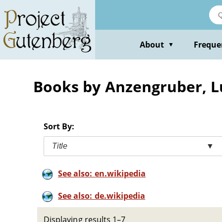
Skip
to
main
content
About
Freque
▼
Books by Anzengruber, 
Sort By:
Title
▼
See also: en.wikipedia
See also: de.wikipedia
Displaying results 1–7