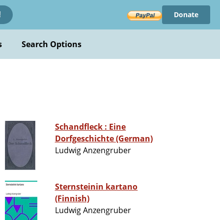
Donate
!
s
Search Options
Schandfleck : Eine
Dorfgeschichte (German)
Ludwig Anzengruber
Sternsteinin kartano
(Finnish)
Ludwig Anzengruber