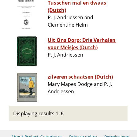
Tusschen mal en dwaas
(Dutch)
P. J. Andriessen and
Clementine Helm
Uit Ons Dorp: Drie Verhalen
voor Meisjes (Dutch)
P. J. Andriessen
zilveren schaatsen (Dutch)
Mary Mapes Dodge and P. J.
Andriessen
Displaying results 1–6
About Project Gutenberg
Privacy policy
Permissions