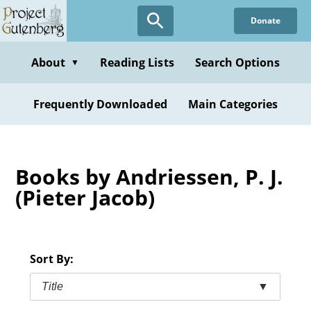
Skip
Donate
to
main
content
About
Reading Lists
Search Options
▼
Frequently Downloaded
Main Categories
Books by Andriessen, P. J.
(Pieter Jacob)
Sort By:
Title
▼