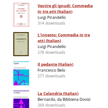
Vestire gli ignudi: Commedia
in tre atti (Italian)
Luigi Pirandello
314 downloads
L'innesto: Commedia in tre
atti (Italian)
Luigi Pirandello
278 downloads
Il pedante (Italian)
Francesco Belo
277 downloads
La Calandria (Italian)
Bernardo,‏ da Bibbiena Dovizi
269 downloads