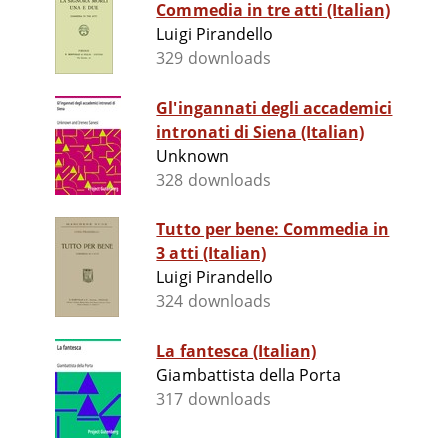
Commedia in tre atti (Italian)
Luigi Pirandello
329 downloads
Gl'ingannati degli accademici
intronati di Siena (Italian)
Unknown
328 downloads
Tutto per bene: Commedia in
3 atti (Italian)
Luigi Pirandello
324 downloads
La fantesca (Italian)
Giambattista della Porta
317 downloads