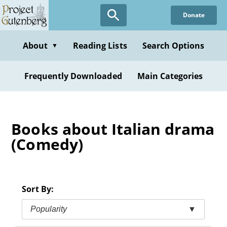
Skip
Donate
to
main
content
About
Reading Lists
Search Options
▼
Frequently Downloaded
Main Categories
Books about Italian drama
(Comedy)
Sort By:
Popularity
▼