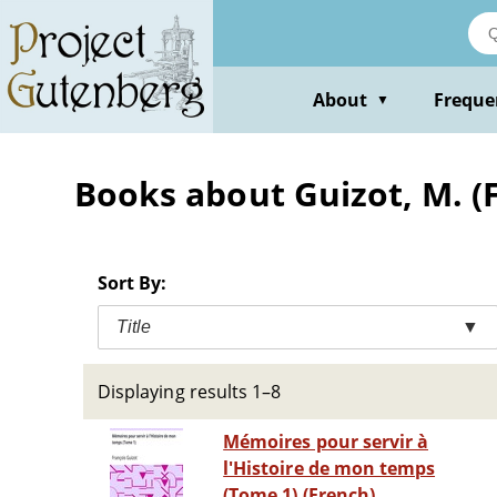
Skip
to
main
content
About
Freque
▼
Books about Guizot, M. (F
Sort By:
Title
▼
Displaying results 1–8
Mémoires pour servir à
l'Histoire de mon temps
(Tome 1) (French)