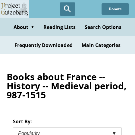
Skip
Donate
to
main
content
About
Reading Lists
Search Options
▼
Frequently Downloaded
Main Categories
Books about France --
History -- Medieval period,
987-1515
Sort By:
Popularity
▼