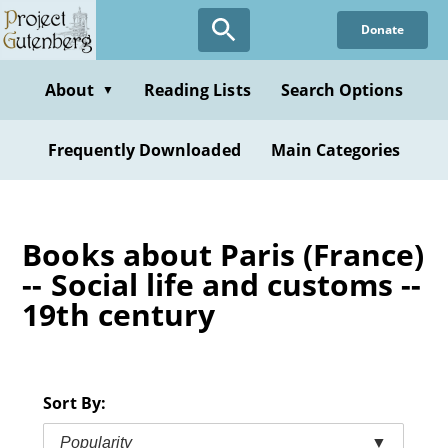
Skip
Donate
to
main
content
About
Reading Lists
Search Options
▼
Frequently Downloaded
Main Categories
Books about Paris (France)
-- Social life and customs --
19th century
Sort By:
Popularity
▼