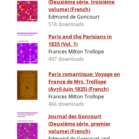
(Deuxième série, troisième
volume) (French)
Edmond de Goncourt
518 downloads
Paris and the Parisians in
1835 (Vol. 1)
Frances Milton Trollope
497 downloads
Paris romantique: Voyage en
France de Mrs. Trollope
(Avril-Juin 1835) (French)
Frances Milton Trollope
466 downloads
Journal des Goncourt
(Deuxième série, premier
volume) (French)
Edmond de Goncourt and