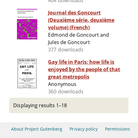
404 downloads
Journal des Goncourt
(Deuxième série, deuxième
volume) (French)
Edmond de Goncourt and
Jules de Goncourt
377 downloads
Gay life in Paris: how life is
enjoyed by the people of that
great metropolis
Anonymous
360 downloads
Displaying results 1–18
About Project Gutenberg
Privacy policy
Permissions