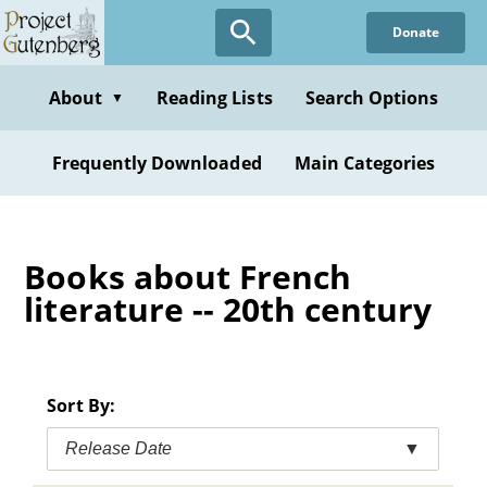
Skip
Donate
to
main
content
About
Reading Lists
Search Options
▼
Frequently Downloaded
Main Categories
Books about French
literature -- 20th century
Sort By:
Release Date
▼