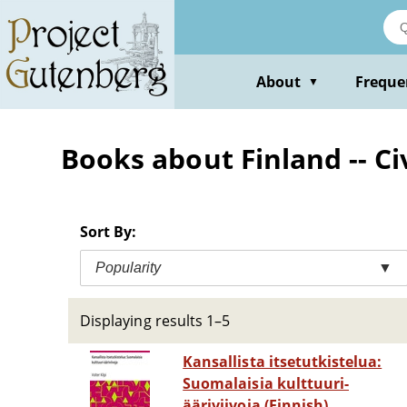
Skip
to
main
content
About
Freque
▼
Books about Finland -- Civ
Sort By:
Popularity
▼
Displaying results 1–5
Kansallista itsetutkistelua:
Suomalaisia kulttuuri-
ääriviivoja (Finnish)