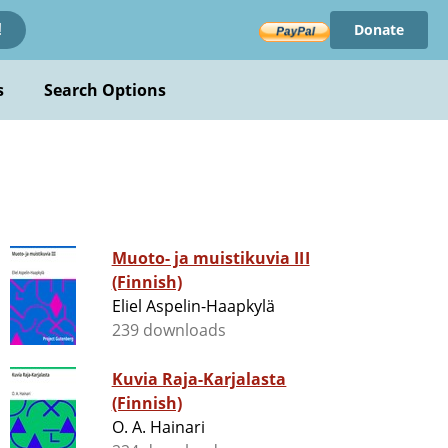
Donate
!
s
Search Options
Muoto- ja muistikuvia III
(Finnish)
Eliel Aspelin-Haapkylä
239 downloads
Kuvia Raja-Karjalasta
(Finnish)
O. A. Hainari