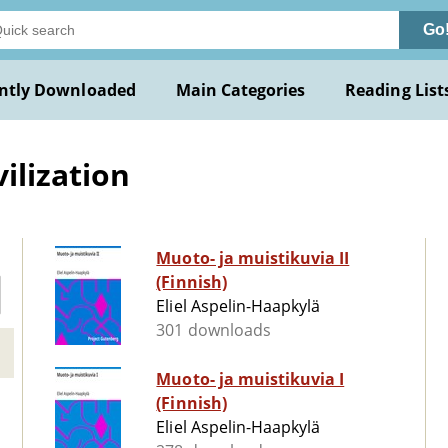
Go
ntly Downloaded
Main Categories
Reading List
ilization
Muoto- ja muistikuvia II
(Finnish)
Eliel Aspelin-Haapkylä
301 downloads
Muoto- ja muistikuvia I
(Finnish)
Eliel Aspelin-Haapkylä