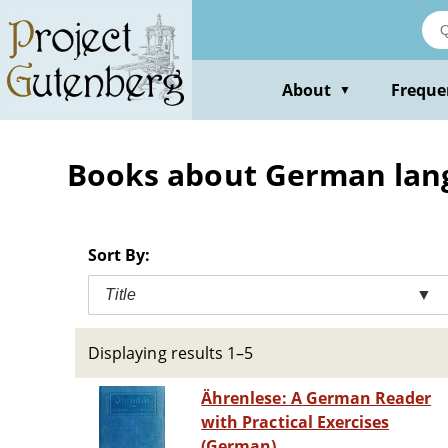
Skip
to
main
content
About
Freque
▼
Books about German lang
Sort By:
Title
▼
Displaying results 1–5
Ährenlese: A German Reader
with Practical Exercises
(German)