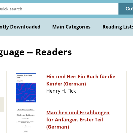
Go
ntly Downloaded
Main Categories
Reading List
uage -- Readers
Hin und Her: Ein Buch für die
Kinder (German)
Henry H. Fick
Märchen und Erzählungen
für Anfänger. Erster Teil
(German)