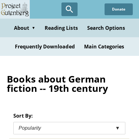
Skip
Donate
to
main
content
About
Reading Lists
Search Options
▼
Frequently Downloaded
Main Categories
Books about German
fiction -- 19th century
Sort By:
Popularity
▼