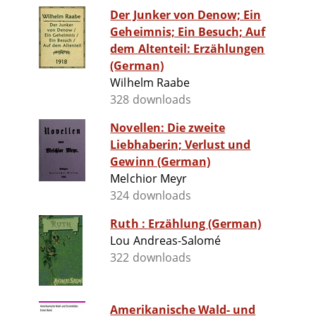
Der Junker von Denow; Ein
Geheimnis; Ein Besuch; Auf
dem Altenteil: Erzählungen
(German)
Wilhelm Raabe
328 downloads
Novellen: Die zweite
Liebhaberin; Verlust und
Gewinn (German)
Melchior Meyr
324 downloads
Ruth : Erzählung (German)
Lou Andreas-Salomé
322 downloads
Amerikanische Wald- und