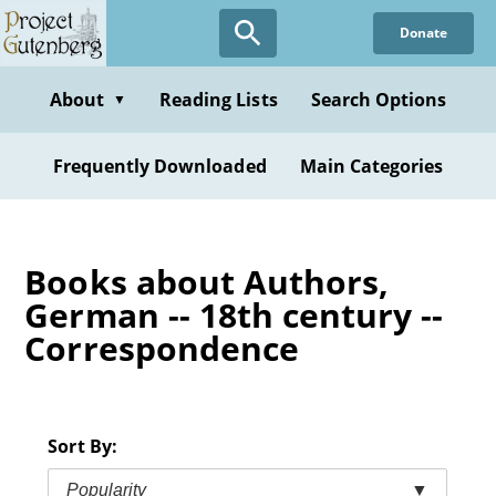
Skip
Donate
to
main
content
About
Reading Lists
Search Options
▼
Frequently Downloaded
Main Categories
Books about Authors,
German -- 18th century --
Correspondence
Sort By:
Popularity
▼