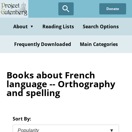
Skip
Donate
to
main
content
About
Reading Lists
Search Options
▼
Frequently Downloaded
Main Categories
Books about French
language -- Orthography
and spelling
Sort By:
Popularity
▼