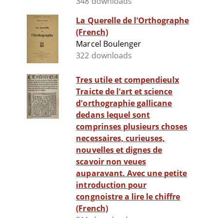
348 downloads
La Querelle de l'Orthographe
(French)
Marcel Boulenger
322 downloads
Tres utile et compendieulx
Traicte de l'art et science
d'orthographie gallicane
dedans lequel sont
comprinses plusieurs choses
necessaires, curieuses,
nouvelles et dignes de
scavoir non veues
auparavant. Avec une petite
introduction pour
congnoistre a lire le chiffre
(French)