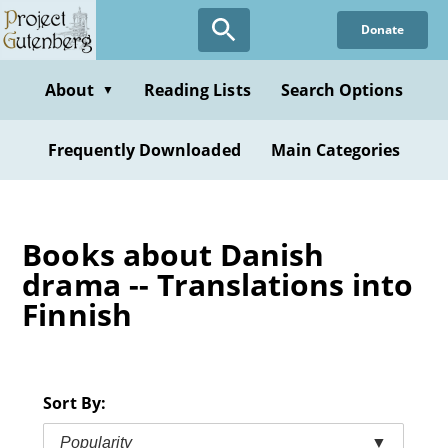
Skip
Donate
to
main
content
About
Reading Lists
Search Options
▼
Frequently Downloaded
Main Categories
Books about Danish
drama -- Translations into
Finnish
Sort By:
Popularity
▼