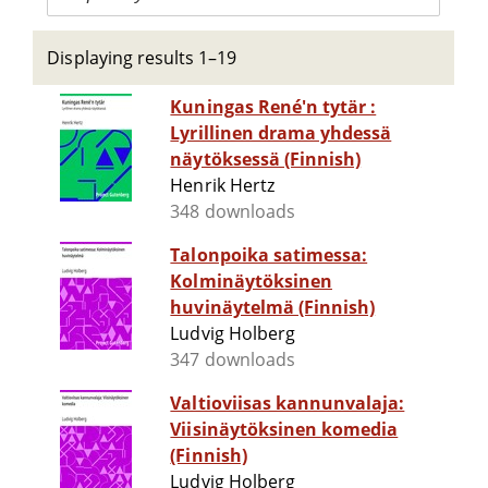
Displaying results 1–19
Kuningas René'n tytär :
Lyrillinen drama yhdessä
näytöksessä (Finnish)
Henrik Hertz
348 downloads
Talonpoika satimessa:
Kolminäytöksinen
huvinäytelmä (Finnish)
Ludvig Holberg
347 downloads
Valtioviisas kannunvalaja:
Viisinäytöksinen komedia
(Finnish)
Ludvig Holberg