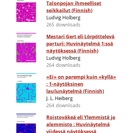
Talonpojan ihmeelliset
seikkailut (Finnish)
Ludvig Holberg
265 downloads
Mestari Gert eli Lörpöttelevä
parturi: Huvinäytelmä 1:ssä
näytöksessä (Finnish)
Ludvig Holberg
264 downloads
»Ei» on parempi kuin »kyllä»
: 1-näytöksinen
laulunäytelmä (Finnish)
J. L. Heiberg
264 downloads
Roistoväkeä eli Ylemmistä ja
alemmisto : Huvinäytelmä
viidessä näytöksessä