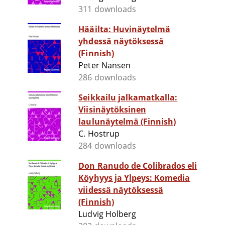
311 downloads
Hääilta: Huvinäytelmä
yhdessä näytöksessä
(Finnish)
Peter Nansen
286 downloads
Seikkailu jalkamatkalla:
Viisinäytöksinen
laulunäytelmä (Finnish)
C. Hostrup
284 downloads
Don Ranudo de Colibrados eli
Köyhyys ja Ylpeys: Komedia
viidessä näytöksessä
(Finnish)
Ludvig Holberg