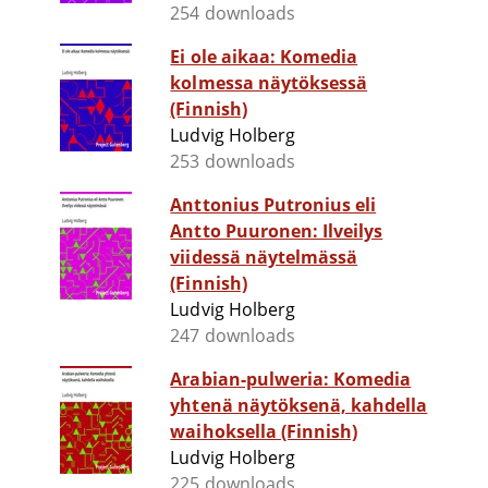
254 downloads
Ei ole aikaa: Komedia
kolmessa näytöksessä
(Finnish)
Ludvig Holberg
253 downloads
Anttonius Putronius eli
Antto Puuronen: Ilveilys
viidessä näytelmässä
(Finnish)
Ludvig Holberg
247 downloads
Arabian-pulweria: Komedia
yhtenä näytöksenä, kahdella
waihoksella (Finnish)
Ludvig Holberg
225 downloads