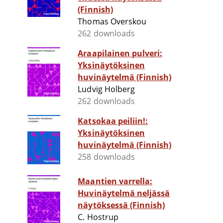
(Finnish)
Thomas Overskou
262 downloads
Araapilainen pulveri:
Yksinäytöksinen
huvinäytelmä (Finnish)
Ludvig Holberg
262 downloads
Katsokaa peiliin!:
Yksinäytöksinen
huvinäytelmä (Finnish)
258 downloads
Maantien varrella:
Huvinäytelmä neljässä
näytöksessä (Finnish)
C. Hostrup