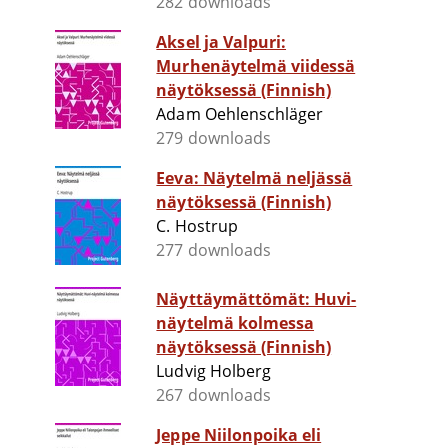
282 downloads
Aksel ja Valpuri:
Murhenäytelmä viidessä
näytöksessä (Finnish)
Adam Oehlenschläger
279 downloads
Eeva: Näytelmä neljässä
näytöksessä (Finnish)
C. Hostrup
277 downloads
Näyttäymättömät: Huvi-
näytelmä kolmessa
näytöksessä (Finnish)
Ludvig Holberg
267 downloads
Jeppe Niilonpoika eli