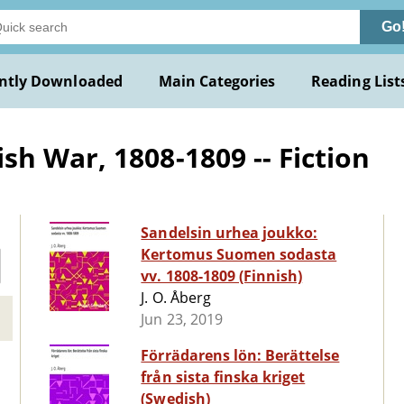
Go
ntly Downloaded
Main Categories
Reading List
h War, 1808-1809 -- Fiction
Sandelsin urhea joukko:
Kertomus Suomen sodasta
vv. 1808-1809 (Finnish)
J. O. Åberg
Jun 23, 2019
Förrädarens lön: Berättelse
från sista finska kriget
(Swedish)