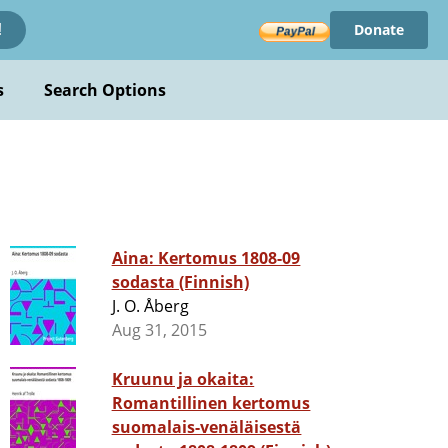
Donate
!
s
Search Options
Aina: Kertomus 1808-09
sodasta (Finnish)
J. O. Åberg
Aug 31, 2015
Kruunu ja okaita:
Romantillinen kertomus
suomalais-venäläisestä