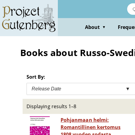
Skip
to
main
content
About
Freque
▼
Books about Russo-Swedis
Sort By:
Release Date
▼
Displaying results 1–8
Pohjanmaan helmi:
Romantillinen kertomus
1808 vuoden sodasta