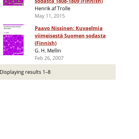
sodasta 1808-1809 (Finnish)
Henrik af Trolle
May 11, 2015
Paavo Nissinen: Kuvaelmia
viimeisestä Suomen sodasta
(Finnish)
G. H. Mellin
Feb 26, 2007
Displaying results 1–8