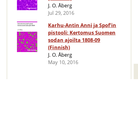
J. O. Åberg
Jul 29, 2016
Karhu-Antin Anni ja Spof'in
pistooli: Kertomus Suomen
sodan ajoilta 1808-09
(Finnish)
J. O. Åberg
May 10, 2016