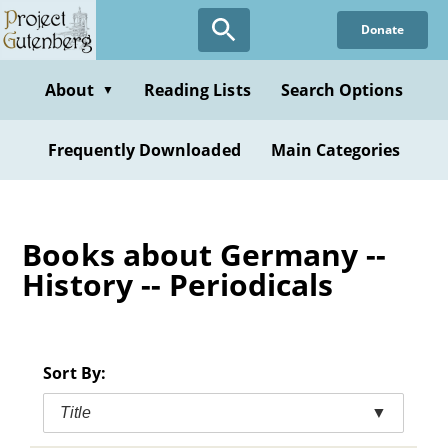
Skip
Donate
to
main
content
About
Reading Lists
Search Options
▼
Frequently Downloaded
Main Categories
Books about Germany --
History -- Periodicals
Sort By:
Title
▼