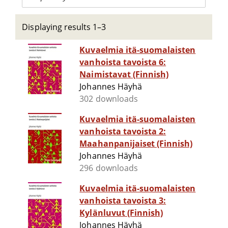
Displaying results 1–3
Kuvaelmia itä-suomalaisten
vanhoista tavoista 6:
Naimistavat (Finnish)
Johannes Häyhä
302 downloads
Kuvaelmia itä-suomalaisten
vanhoista tavoista 2:
Maahanpanijaiset (Finnish)
Johannes Häyhä
296 downloads
Kuvaelmia itä-suomalaisten
vanhoista tavoista 3:
Kylänluvut (Finnish)
Johannes Häyhä