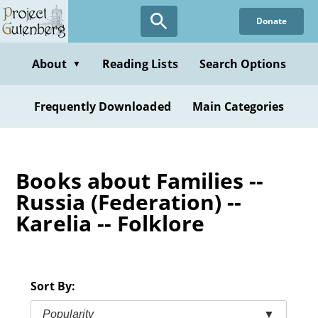
Skip
Donate
to
main
content
About
Reading Lists
Search Options
▼
Frequently Downloaded
Main Categories
Books about Families --
Russia (Federation) --
Karelia -- Folklore
Sort By:
Popularity
▼