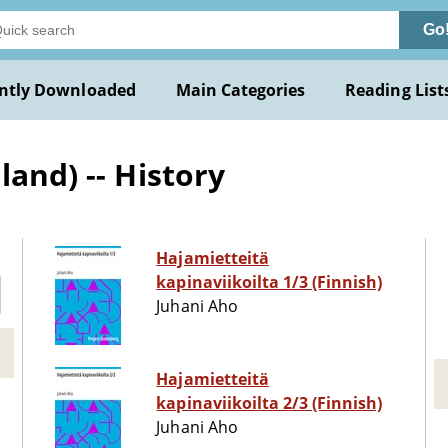
Go
ntly Downloaded
Main Categories
Reading List
land) -- History
Hajamietteitä
kapinaviikoilta 1/3 (Finnish)
Juhani Aho
Hajamietteitä
kapinaviikoilta 2/3 (Finnish)
Juhani Aho