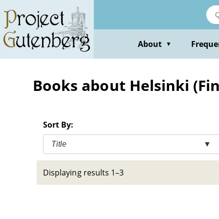
Skip
to
main
content
About
Freque
▼
Books about Helsinki (Fin
Sort By:
Title
▼
Displaying results 1–3