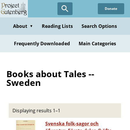
Skip
Donate
to
main
content
About
Reading Lists
Search Options
▼
Frequently Downloaded
Main Categories
Books about Tales --
Sweden
Displaying results 1–1
Svenska folk-sagor och