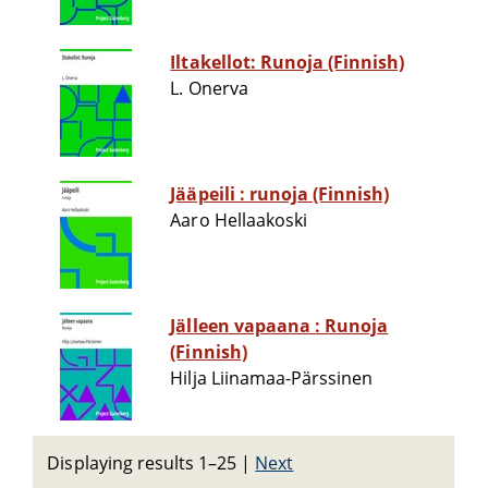
Iltakellot: Runoja (Finnish)
L. Onerva
Jääpeili : runoja (Finnish)
Aaro Hellaakoski
Jälleen vapaana : Runoja
(Finnish)
Hilja Liinamaa-Pärssinen
Displaying results 1–25
|
Next