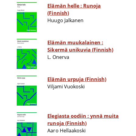
Elämän helle : Runoja
(Finnish)
Huugo Jalkanen
Elämän muukalainen :
Sikermä unikuvia (Finnish)
L. Onerva
Elämän urpuja (Finnish)
Viljami Vuokoski
Elegiasta oodiin : ynnä muita
runoja (Finnish)
Aaro Hellaakoski