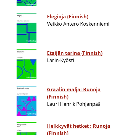
Elegioja (Finnish)
Veikko Antero Koskenniemi
Etsijän tarina (Finnish)
Larin-Kyösti
Graalin malja: Runoja
(Finnish)
Lauri Henrik Pohjanpää
Helkkyvät hetket : Runoja
(Finnish)