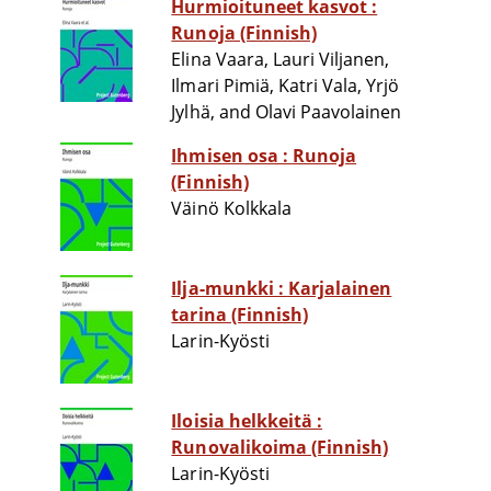
Hurmioituneet kasvot :
Runoja (Finnish)
Elina Vaara, Lauri Viljanen,
Ilmari Pimiä, Katri Vala, Yrjö
Jylhä, and Olavi Paavolainen
Ihmisen osa : Runoja
(Finnish)
Väinö Kolkkala
Ilja-munkki : Karjalainen
tarina (Finnish)
Larin-Kyösti
Iloisia helkkeitä :
Runovalikoima (Finnish)
Larin-Kyösti