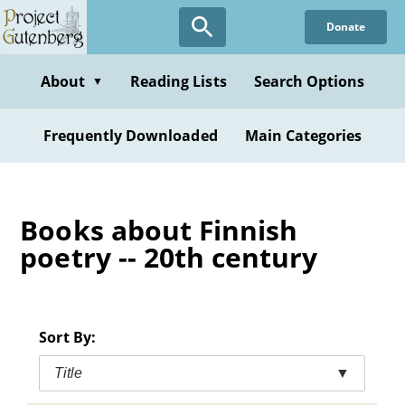
Skip
Donate
to
main
content
About
Reading Lists
Search Options
▼
Frequently Downloaded
Main Categories
Books about Finnish
poetry -- 20th century
Sort By:
Title
▼