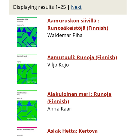
Displaying results 1–25
|
Next
Aamuruskon siivillä :
Runosäkeistöjä (Finnish)
Waldemar Piha
Aamutuuli: Runoja (Finnish)
Viljo Kojo
Alakuloinen meri : Runoja
(Finnish)
Anna Kaari
Aslak Hetta: Kertova