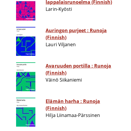
lappalaisrunoelma (Finnish)
Larin-Kyösti
Auringon purjeet : Runoja
(Finnish)
Lauri Viljanen
Avaruuden portilla : Runoja
(Finnish)
Väinö Siikaniemi
Elämän harha : Runoja
(Finnish)
Hilja Liinamaa-Pärssinen