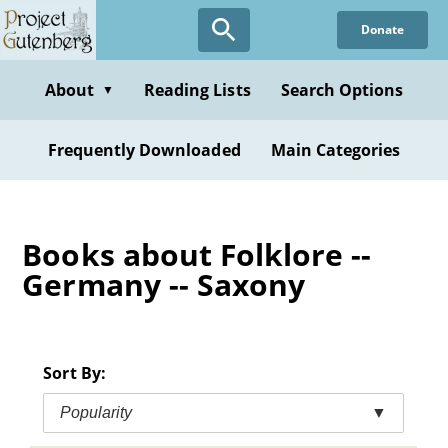
Skip
Donate
to
main
content
About
Reading Lists
Search Options
▼
Frequently Downloaded
Main Categories
Books about Folklore --
Germany -- Saxony
Sort By:
Popularity
▼