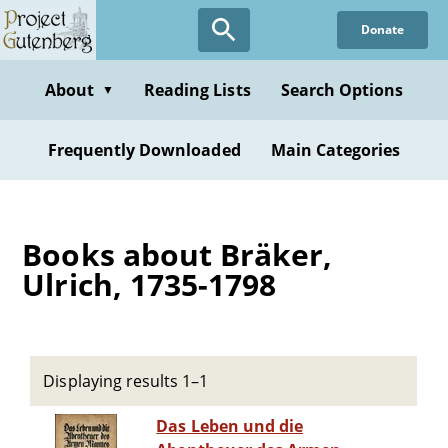
Skip
Donate
to
main
content
About
Reading Lists
Search Options
▼
Frequently Downloaded
Main Categories
Books about Bräker,
Ulrich, 1735-1798
Displaying results 1–1
Das Leben und die