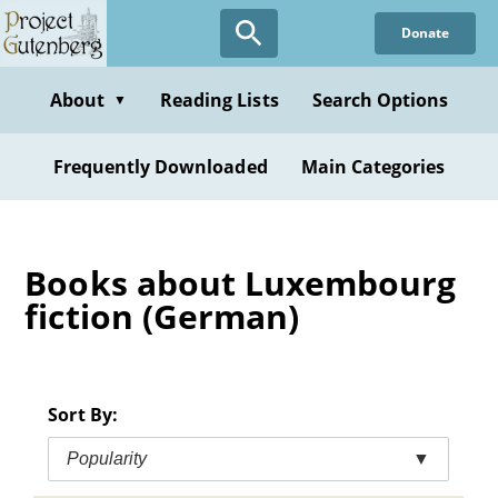
Skip
Donate
to
main
content
About
Reading Lists
Search Options
▼
Frequently Downloaded
Main Categories
Books about Luxembourg
fiction (German)
Sort By:
Popularity
▼