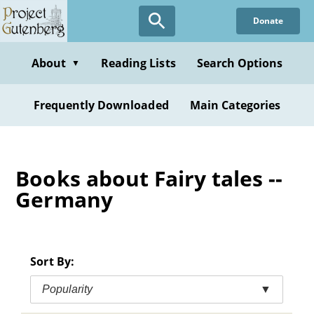
Skip
Donate
to
main
content
About
Reading Lists
Search Options
▼
Frequently Downloaded
Main Categories
Books about Fairy tales --
Germany
Sort By:
Popularity
▼