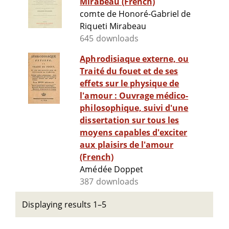
Mirabeau (French)
comte de Honoré-Gabriel de
Riqueti Mirabeau
645 downloads
Aphrodisiaque externe, ou
Traité du fouet et de ses
effets sur le physique de
l'amour : Ouvrage médico-
philosophique, suivi d'une
dissertation sur tous les
moyens capables d'exciter
aux plaisirs de l'amour
(French)
Amédée Doppet
387 downloads
Displaying results 1–5