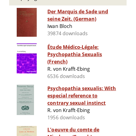
Der Marquis de Sade und
seine Zeit. (German)
Iwan Bloch
39874 downloads
Étude Médico-Légale:
Psychopathia Sexualis
(French)
R. von Krafft-Ebing
6536 downloads
Psychopathia sexualis: With
especial reference to
contrary sexual instinct
R. von Krafft-Ebing
1956 downloads
L'oeuvre du comte de