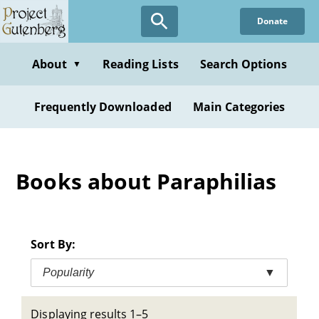
Skip
Donate
to
main
content
About
Reading Lists
Search Options
▼
Frequently Downloaded
Main Categories
Books about Paraphilias
Sort By:
Popularity
▼
Displaying results 1–5