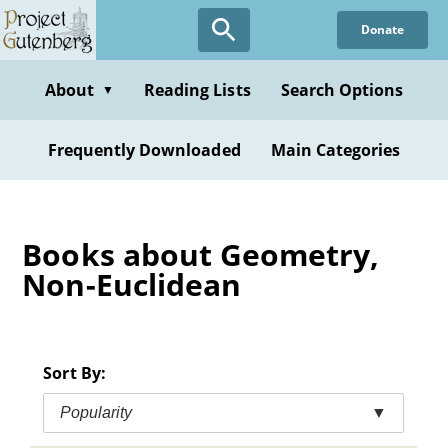
Skip
Donate
to
main
content
About
Reading Lists
Search Options
▼
Frequently Downloaded
Main Categories
Books about Geometry,
Non-Euclidean
Sort By:
Popularity
▼