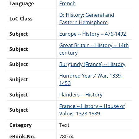
Language
French
D: History: General and
LoC Class
Eastern Hemisphere
Subject
Europe -- History -- 476-1492
Great Britain -- History -- 14th
Subject
century
Subject
Burgundy (France) -- History
Hundred Years' War, 1339-
Subject
1453
Subject
Flanders -- History
France -- History -- House of
Subject
Valois, 1328-1589
Category
Text
eBook-No.
78074