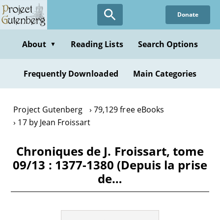
Skip
Donate
to
main
content
About
Reading Lists
Search Options
▼
Frequently Downloaded
Main Categories
Project Gutenberg
79,129 free eBooks
17 by Jean Froissart
Chroniques de J. Froissart, tome
09/13 : 1377-1380 (Depuis la prise
de…