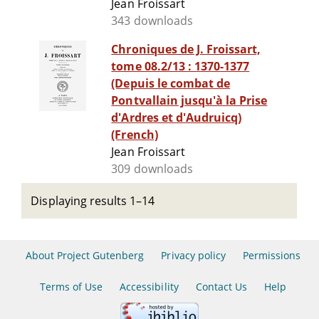
Jean Froissart
343 downloads
Chroniques de J. Froissart,
tome 08.2/13 : 1370-1377
(Depuis le combat de
Pontvallain jusqu'à la Prise
d'Ardres et d'Audruicq)
(French)
Jean Froissart
309 downloads
Displaying results 1–14
About Project Gutenberg
Privacy policy
Permissions
Terms of Use
Accessibility
Contact Us
Help