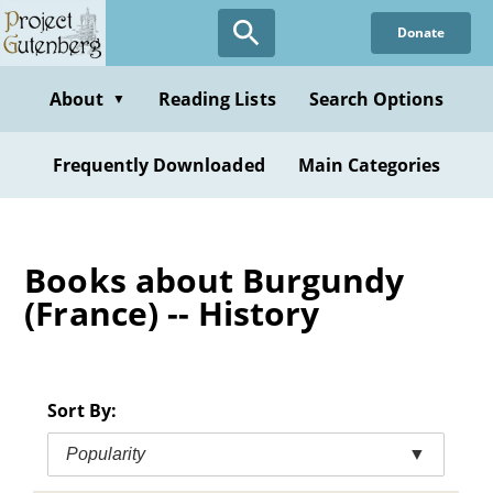
Skip
Donate
to
main
content
About
Reading Lists
Search Options
▼
Frequently Downloaded
Main Categories
Books about Burgundy
(France) -- History
Sort By:
Popularity
▼