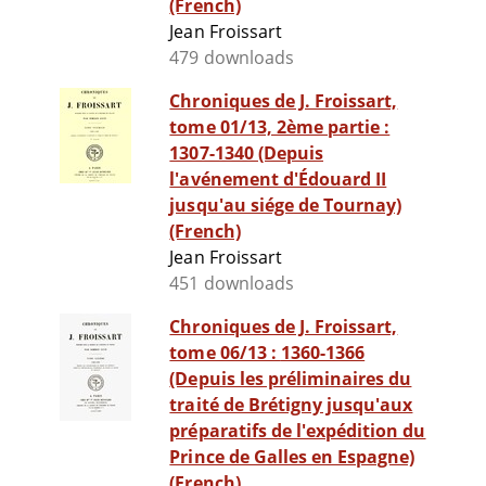
(French)
Jean Froissart
479 downloads
Chroniques de J. Froissart,
tome 01/13, 2ème partie :
1307-1340 (Depuis
l'avénement d'Édouard II
jusqu'au siége de Tournay)
(French)
Jean Froissart
451 downloads
Chroniques de J. Froissart,
tome 06/13 : 1360-1366
(Depuis les préliminaires du
traité de Brétigny jusqu'aux
préparatifs de l'expédition du
Prince de Galles en Espagne)
(French)