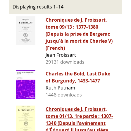
Displaying results 1–14
Chroniques de J. Froissart,
tome 09/13 : 1377-1380
(Depuis la prise de Bergerac
jusqu'à la mort de Charles V)
(French)
Jean Froissart
29131 downloads
Charles the Bold, Last Duke
of Burgundy, 1433-1477
Ruth Putnam
1448 downloads
Chroniques de J. Froissart,
tome 01/13, 1re partie : 1307-
1340 (Depuis l'avénement
d'Édouard II jusqu'au siége