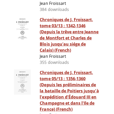
Jean Froissart
384 downloads
Chroniques de J. Froissart,
tome 03/13 : 1342-1346
(Depuis la trêve entre Jeanne
de Montfort et Charles de
Blois jusqu'au siége de
Calais) (French)
Jean Froissart
355 downloads
Chroniques de J. Froissart,
tome 05/13 : 1356-1360
(Depuis les préliminaires de
la bataille de Poitiers jusqu'à
l'expédition d'Édouard III en
Champagne et dans l'Ile de
France) (French)