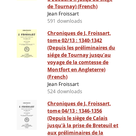
de Tournay) (French)
Jean Froissart
591 downloads
Chroniques de J. Froissart,
tome 02/13 : 1340-1342
(Depuis les préliminaires du
siége de Tournay jusqu'au
voyage de la comtesse de
Montfort en Angleterre)
(French)
Jean Froissart
524 downloads
Chroniques de J. Froissart,
tome 04/13 : 1346-1356
(Depuis le siège de Calais
jusqu'à la prise de Breteuil et
aux préliminaires de la