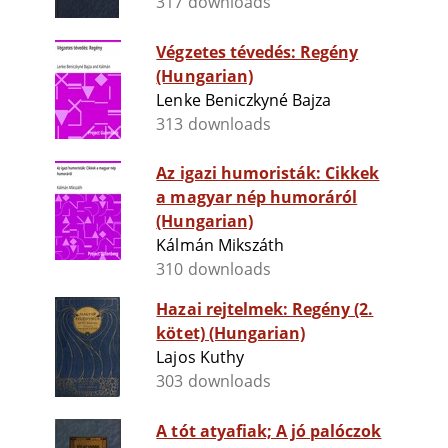
317 downloads
Végzetes tévedés: Regény
(Hungarian)
Lenke Beniczkyné Bajza
313 downloads
Az igazi humoristák: Cikkek
a magyar nép humoráról
(Hungarian)
Kálmán Mikszáth
310 downloads
Hazai rejtelmek: Regény (2.
kötet) (Hungarian)
Lajos Kuthy
303 downloads
A tót atyafiak; A jó palóczok