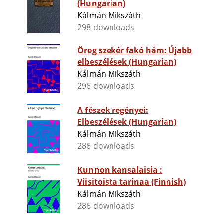
(Hungarian)
Kálmán Mikszáth
298 downloads
Öreg szekér fakó hám: Újabb
elbeszélések (Hungarian)
Kálmán Mikszáth
296 downloads
A fészek regényei:
Elbeszélések (Hungarian)
Kálmán Mikszáth
286 downloads
Kunnon kansalaisia :
Viisitoista tarinaa (Finnish)
Kálmán Mikszáth
286 downloads