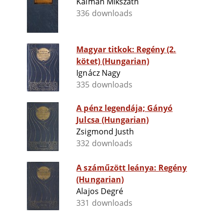
Kálmán Mikszáth
336 downloads
Magyar titkok: Regény (2.
kötet) (Hungarian)
Ignácz Nagy
335 downloads
A pénz legendája; Gányó
Julcsa (Hungarian)
Zsigmond Justh
332 downloads
A száműzött leánya: Regény
(Hungarian)
Alajos Degré
331 downloads