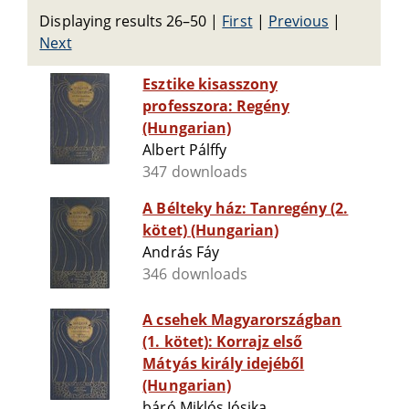
Displaying results 26–50
|
First
|
Previous
|
Next
Esztike kisasszony
professzora: Regény
(Hungarian)
Albert Pálffy
347 downloads
A Bélteky ház: Tanregény (2.
kötet) (Hungarian)
András Fáy
346 downloads
A csehek Magyarországban
(1. kötet): Korrajz első
Mátyás király idejéből
(Hungarian)
báró Miklós Jósika