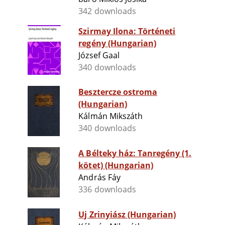
342 downloads
Szirmay Ilona: Történeti
regény (Hungarian)
József Gaal
340 downloads
Besztercze ostroma
(Hungarian)
Kálmán Mikszáth
340 downloads
A Bélteky ház: Tanregény (1.
kötet) (Hungarian)
András Fáy
336 downloads
Uj Zrinyiász (Hungarian)