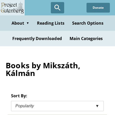
Skip
Donate
to
main
content
About
Reading Lists
Search Options
▼
Frequently Downloaded
Main Categories
Books by Mikszáth,
Kálmán
Sort By:
Popularity
▼